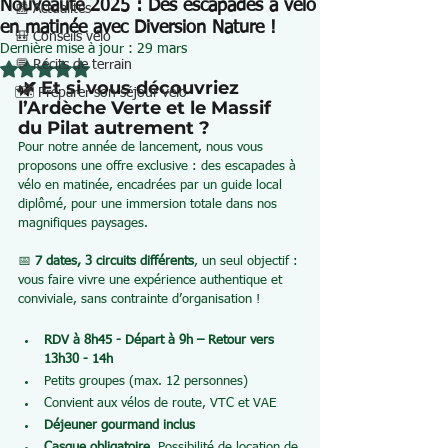
Nouveauté 2025 : Des escapades à vélo
📰 Actualités
en matinée avec Diversion Nature !
🎒 Conseils vélo
Dernière mise à jour :
29 mars
💬 Récits de terrain
Noté NaN étoiles sur 5.
🌿 Et si vous découvriez 
🗺️ Préparer son séjour vélo
l’Ardèche Verte et le Massif 
du Pilat autrement ?
Pour notre année de lancement, nous vous 
proposons une offre exclusive : des escapades à 
vélo en matinée, encadrées par un guide local 
diplômé, pour une immersion totale dans nos 
magnifiques paysages.
📅 
7 dates, 3 circuits différents
, un seul objectif : 
vous faire vivre une expérience authentique et 
conviviale, sans contrainte d’organisation !
RDV à 8h45 - Départ à 9h – Retour vers 
13h30 - 14h
Petits groupes (max. 12 personnes)
Convient aux vélos de route, VTC et VAE
Déjeuner gourmand inclus
Casque obligatoire
. Possibilité de location de 