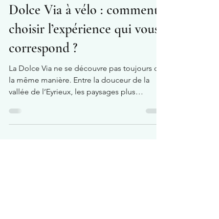
18 juin
4 min de lecture
🎒 Conseils vélo
Dolce Via à vélo : comment
choisir l’expérience qui vous
correspond ?
La Dolce Via ne se découvre pas toujours de
la même manière. Entre la douceur de la
vallée de l’Eyrieux, les paysages plus
sauvages des Boutières, les séjours en étoile
ou l’itinérance, chacun peut trouver une
expérience adaptée à son niveau et à ses
envies. Découvrez comment choisir la façon
de voyager qui vous correspond pour
profiter pleinement de cette voie verte
emblématique d’Ardèche.