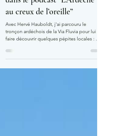
Via Fluvia à vélo : immersion
dans le podcast “L’Ardèche
au creux de l’oreille”
Avec Hervé Hauboldt, j'ai parcouru le
tronçon ardéchois de la Via Fluvia pour lui
faire découvrir quelques pépites locales : Le
Musée Canson, le restaurant le Wagon et
surtout l'ambiane particulière de cette voie
verte contruite sur une ancienne voie ferrée.
Immersion...