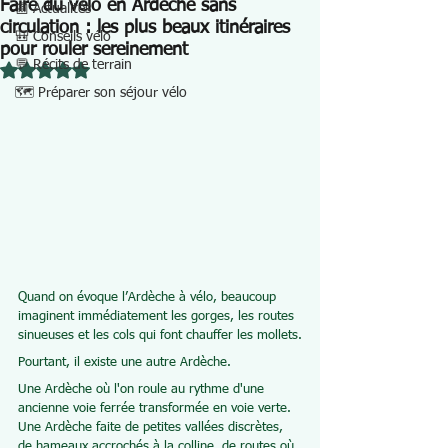
Faire du vélo en Ardèche sans
📰 Actualités
circulation : les plus beaux itinéraires
🎒 Conseils vélo
pour rouler sereinement
💬 Récits de terrain
Noté NaN étoiles sur 5.
🗺️ Préparer son séjour vélo
Quand on évoque l’Ardèche à vélo, beaucoup 
imaginent immédiatement les gorges, les routes 
sinueuses et les cols qui font chauffer les mollets.
Pourtant, il existe une autre Ardèche.
Une Ardèche où l'on roule au rythme d'une 
ancienne voie ferrée transformée en voie verte. 
Une Ardèche faite de petites vallées discrètes, 
de hameaux accrochés à la colline, de routes où 